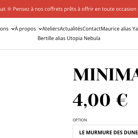
hat 🌞 Pensez à nos coffrets prêts à offrir en toute occasion
ions
À propos
Ateliers
Actualités
Contact
Maurice alias Y
Bertille alias Utopia Nebula
MINIMA
4,00 €
OPTION