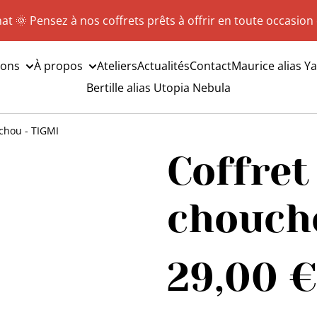
hat 🌞 Pensez à nos coffrets prêts à offrir en toute occasion
ions
À propos
Ateliers
Actualités
Contact
Maurice alias Y
Bertille alias Utopia Nebula
chou - TIGMI
Coffre
chouch
29,00 €