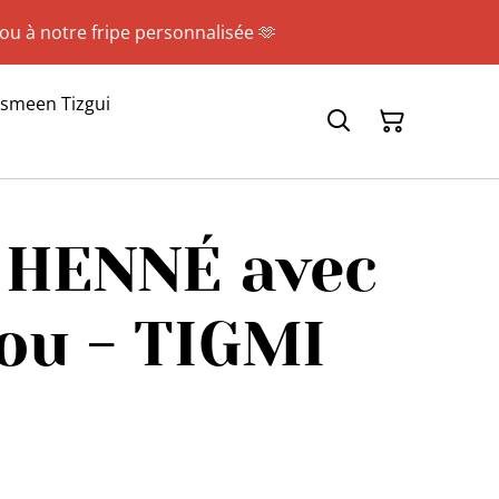
 ou à notre fripe personnalisée 🫶
asmeen Tizgui
t HENNÉ avec
ou - TIGMI