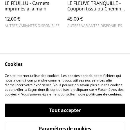
LE FEUILLU - Carnets
LE FLEUVE TRANQUILLE -
imprimés à la main
Coupon tissu ou Chemins
de table en lin teints à
12,00 €
45,00 €
l'indigo
AUTRES VARIANTES DISPONIBLES
AUTRES VARIANTES DISPONIBLES
Cookies
Contact Us
Legal Terms
Ce site Internet utilise des cookies. Les cookies sont de petits fichiers qui
Privacy Policy
Cookie Policy
nous aident à comprendre comment vous utilisez nos services afin
d'améliorer votre expérience. Vous pouvez en savoir plus sur ces cookies
et contrôler la façon dont ils sont utilisés en cliquant sur « Paramètres des
cookies ». Vous pouvez également consulter notre
politique de cookies
.
Tout accepter
©
2026
MAURICE ET BERTILLE
Paramètres de cookies